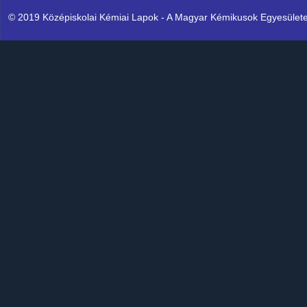
© 2019 Középiskolai Kémiai Lapok - A Magyar Kémikusok Egyesülete K