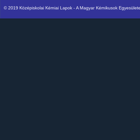
© 2019 Középiskolai Kémiai Lapok - A Magyar Kémikusok Egyesülete K