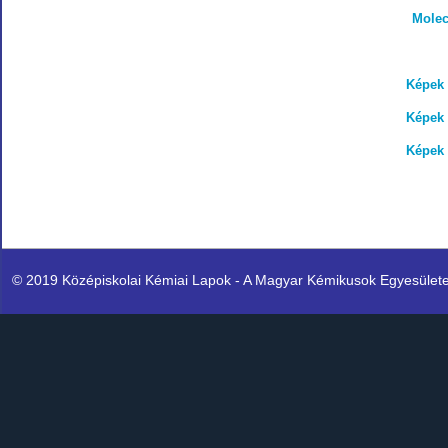
Molec
Képek 
Képek 
Képek 
© 2019 Középiskolai Kémiai Lapok - A Magyar Kémikusok Egyesülete K