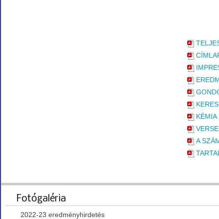
TELJE
CÍMLA
IMPRE
ERED
GOND
KERES
KÉMIA
VERSE
A SZÁ
TARTA
Fotógaléria
2022-23 eredményhirdetés